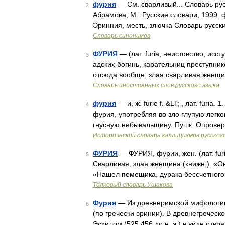
фурия
— См. сварливый... Словарь рус
2
Абрамова, М.: Русские словари, 1999. 
Эринния, месть, злючка Словарь русс
Словарь синонимов
ФУРИЯ
— (лат. furia, неистовство, исс
3
адских богинь, карательниц преступник
отсюда вообще: злая сварливая женщи
Словарь иностранных слов русского языка
фурия
— и, ж. furie f. &LT; , лат. furi
4
фурия, употребляя во зло глупую легко
гнусную небывальщину. Пушк. Опровер
Исторический словарь галлицизмов русског
ФУРИЯ
— ФУРИЯ, фурии, жен. (лат. fur
5
Сварливая, злая женщина (книжн.). «Он
«Нашел помещика, дурака бессчетного
Толковый словарь Ушакова
Фурия
— Из древнеримской мифологии
6
(по гречески эринии). В древнегречес
Эсхилом (525 456 до н. э.) в виде отв