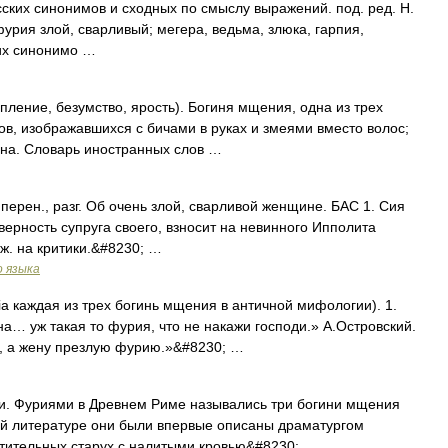
ских синонимов и сходных по смыслу выражений. под. ред. Н.
фурия злой, сварливый; мегера, ведьма, злюка, гарпия,
ких синонимо …
тупление, безумство, ярость). Богиня мщения, одна из трех
ов, изображавшихся с бичами в руках и змеями вместо волос;
на. Словарь иностранных слов …
a. 1. перен., разг. Об очень злой, сварливой женщине. БАС 1. Сия
верность супруга своего, взносит на невинного Ипполита
ж. на критики.&#8230; …
о языка
ia каждая из трех богинь мщения в античной мифологии). 1.
а… уж такая то фурия, что не накажи господи.» А.Островский.
, а жену презлую фурию.»&#8230; …
. Фуриями в Древнем Риме назывались три богини мщения
кой литературе они были впервые описаны драматургом
ратительных старух с налитыми кровью&#8230; …