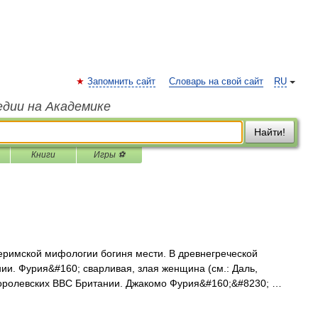
Запомнить сайт
Словарь на свой сайт
RU
едии на Академике
Найти!
Книги
Игры ⚽
римской мифологии богиня мести. В древнегреческой
и. Фурия&#160; сварливая, злая женщина (см.: Даль,
оролевских ВВС Британии. Джакомо Фурия&#160;&#8230; …