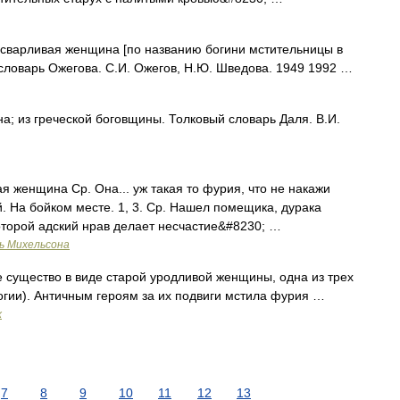
, сварливая женщина [по названию богини мстительницы в
словарь Ожегова. С.И. Ожегов, Н.Ю. Шведова. 1949 1992 …
а; из греческой боговщины. Толковый словарь Даля. В.И.
я женщина Ср. Она... уж такая то фурия, что не накажи
й. На бойком месте. 1, 3. Ср. Нашел помещика, дурака
оторой адский нрав делает несчастие&#8230; …
ь Михельсона
существо в виде старой уродливой женщины, одна из трех
гии). Античным героям за их подвиги мстила фурия …
х
7
8
9
10
11
12
13