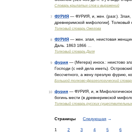
Словарь крылатых слов и выражений
ФУРИЯ
— ФУРИЯ, и, жен. (разг.). Злая
7
древнеримской мифологии]. Толковый 
Толковый словарь Ожегова
ФУРИЯ
— жен. злая, неистовая женщин
8
Даль. 1863 1866 …
Толковый словарь Даля
фурия
— (Мегера) иноск.: неистово зла
9
Господи (с ней дела иметь). Островски
бессчетного, а жену презлую фурию, к
Большой толково-фразеологический словар
фурия
— ФУРИЯ, и, ж Мифологическое 
10
богинь мести (в древнеримской мифоло
Толковый словарь русских существительны
Страницы
Следующая
→
1
2
3
4
5
6