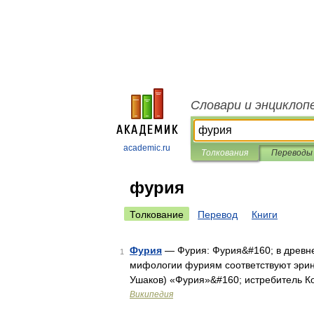
Словари и энциклоп
academic.ru
Толкования
Переводы
фурия
Толкование
Перевод
Книги
Фурия
— Фурия: Фурия&#160; в древне
1
мифологии фуриям соответствуют эрини
Ушаков) «Фурия»&#160; истребитель К
Википедия