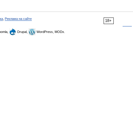
ка
,
Реклама на сайте
18+
omla,
Drupal,
WordPress, MODx.